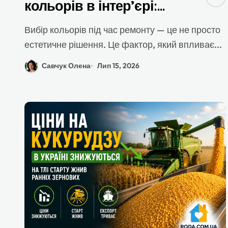
кольорів в інтер’єрі:
професійний гайд зі
Вибір кольорів під час ремонту — це не просто
створення гармонійної
естетичне рішення. Це фактор, який впливає...
палітри
Савчук Олена
Лип 15, 2026