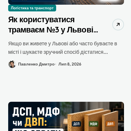
Логістика та транспорт
Як користуватися
трамваєм №3 у Львові:
практичний гід для
Якщо ви живете у Львові або часто буваєте в
щоденних справ
місті і шукаєте зручний спосіб дістатися...
Павленко Дмитро
Лип 8, 2026