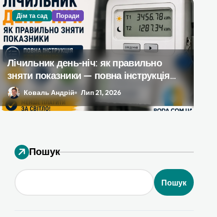
Дім та сад
Поради
Програми для дизайну ін
інструмент, який реальн
Лічильник день-ніч: як правильно
зняти показники — повна інструкція
ремонту
без помилок
Литвин Ірина
Лип 16, 2026
Коваль Андрій
Лип 21, 2026
Пошук
Пошук