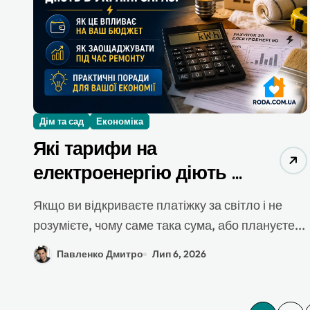
Дім та сад
Економіка
Які тарифи на
електроенергію діють в
Україні зараз: як це
Якщо ви відкриваєте платіжку за світло і не
впливає на ваш бюджет
розумієте, чому саме така сума, або плануєте...
і як заощаджувати під
Павленко Дмитро
Лип 6, 2026
час ремонту