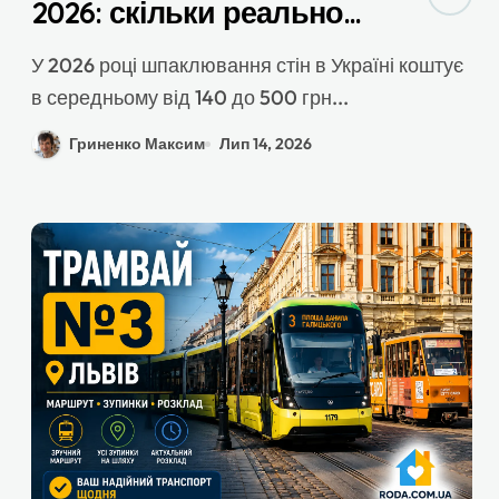
2026: скільки реально
коштує і як не
У 2026 році шпаклювання стін в Україні коштує
переплатити
в середньому від 140 до 500 грн...
Гриненко Максим
Лип 14, 2026