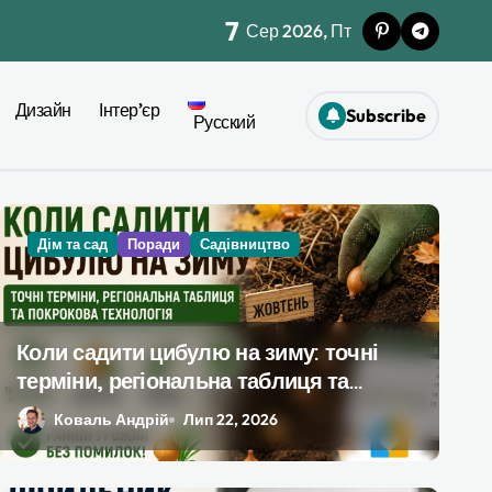
7
Сер 2026, Пт
Дизайн
Інтер’єр
Subscribe
монту
Русский
и
Дизайн
Дім та сад
Поради
Поради
Садівництво
щаджувати під час ремонту
Коли садити цибулю на зиму: точні
терміни, регіональна таблиця та
покрокова технологія
Коваль Андрій
Лип 22, 2026