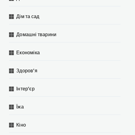
Дім та сад
Домашні тварини
Економіка
Здоров'я
Інтер'єр
Їжа
Кіно