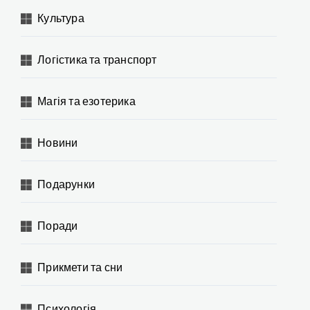
Культура
Логістика та транспорт
Магія та езотерика
Новини
Подарунки
Поради
Прикмети та сни
Психологія