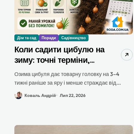
Дім та сад
Поради
Садівництво
Коли садити цибулю на
зиму: точні терміни,
регіональна таблиця та
Озима цибуля дає товарну головку на 3–4
покрокова технологія
тижні раніше за яру і менше страждає від...
Коваль Андрій
Лип 22, 2026