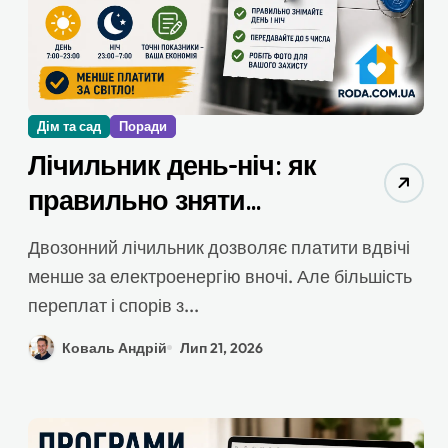
Дім та сад
Поради
Лічильник день-ніч: як
правильно зняти
показники — повна
Двозонний лічильник дозволяє платити вдвічі
інструкція без помилок
менше за електроенергію вночі. Але більшість
переплат і спорів з...
Коваль Андрій
Лип 21, 2026