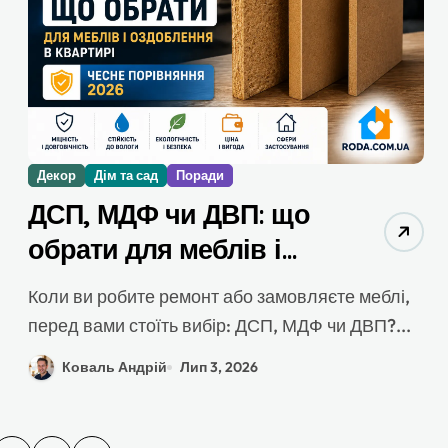
Декор
Дім та сад
Поради
ДСП, МДФ чи ДВП: що
обрати для меблів і
оздоблення в квартирі
Коли ви робите ремонт або замовляєте меблі,
– чесне порівняння 2026
перед вами стоїть вибір: ДСП, МДФ чи ДВП?...
Коваль Андрій
Лип 3, 2026