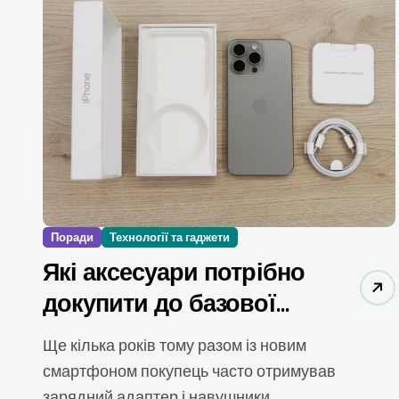
Поради
Технології та гаджети
Які аксесуари потрібно
докупити до базової
комплектації iPhone
Ще кілька років тому разом із новим
смартфоном покупець часто отримував
зарядний адаптер і навушники....