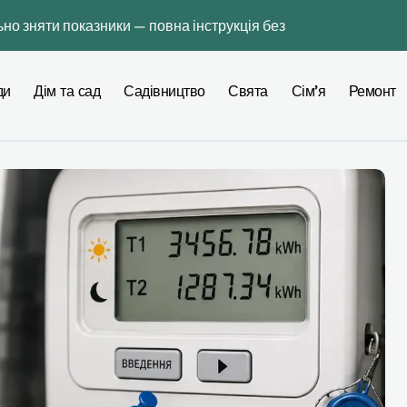
ьно зняти показники — повна інструкція без помилок
ти до базової комплектації iPhone
ди
Дім та сад
Садівництво
Свята
Сім’я
Ремонт
у: як обрати інструмент, який реально допомагає під час ре
інтер’єрі: професійний гайд зі створення гармонійної палітр
кільки реально коштує і як не переплатити
ижуються на тлі старту жнив ранніх зернових
 у Львові: практичний гід для щоденних справ
діють в Україні зараз: як це впливає на ваш бюджет і як зао
ля меблів і оздоблення в квартирі – чесне порівняння 2026
очні терміни, регіональна таблиця та покрокова технологія