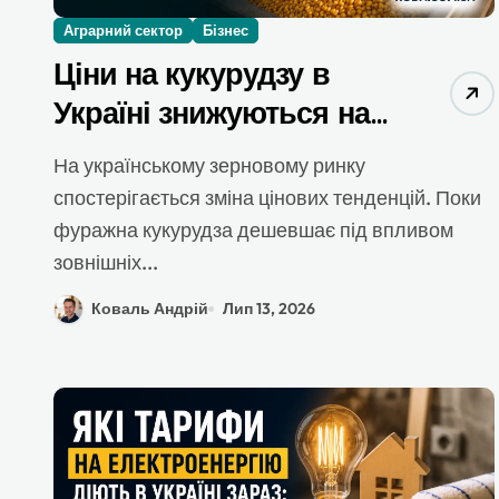
Аграрний сектор
Бізнес
Ціни на кукурудзу в
Україні знижуються на
тлі старту жнив ранніх
На українському зерновому ринку
зернових
спостерігається зміна цінових тенденцій. Поки
фуражна кукурудза дешевшає під впливом
зовнішніх...
Коваль Андрій
Лип 13, 2026