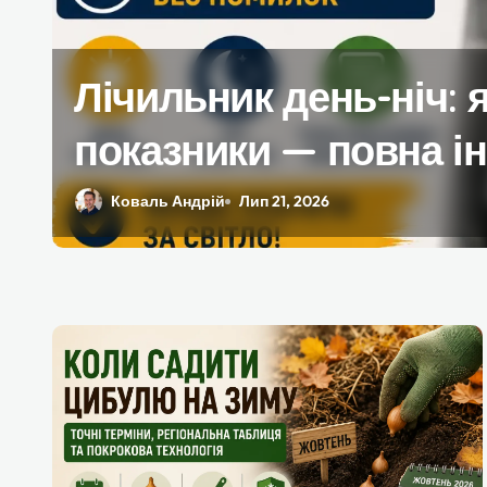
Які аксесуари потріб
комплектації iPhone
Савчук Олена
Лип 17, 2026