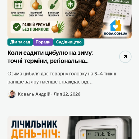
Дім та сад
Поради
Садівництво
Коли садити цибулю на зиму:
точні терміни, регіональна
таблиця та покрокова технологія
Озима цибуля дає товарну головку на 3–4 тижні
раніше за яру і менше страждає від...
Коваль Андрій
Лип 22, 2026