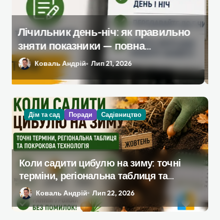
Які аксесуари потрібно докупити
до базової комплектації iPhone
Савчук Олена
Лип 17, 2026
Дім та сад
Поради
Садівництво
Коли садити цибулю на зиму: точні
терміни, регіональна таблиця та
покрокова технологія
Коваль Андрій
Лип 22, 2026