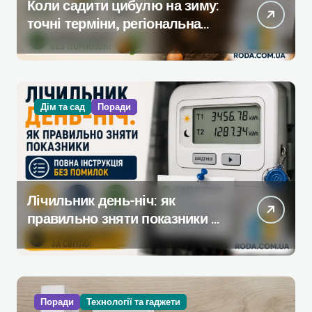
Коли садити цибулю на зиму:
точні терміни, регіональна
таблиця та покрокова
технологія
Дім та сад
Поради
Лічильник день-ніч: як
правильно зняти показники —
повна інструкція без помилок
Поради
Технології та гаджети