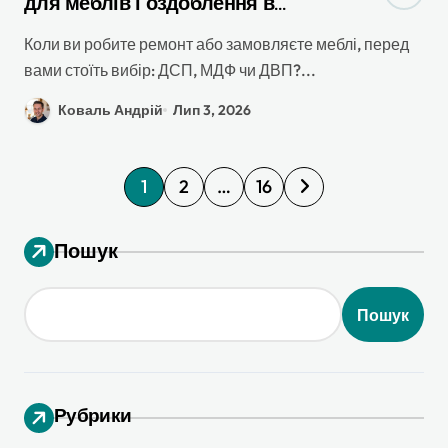
для меблів і оздоблення в
квартирі – чесне порівняння 2026
Коли ви робите ремонт або замовляєте меблі, перед
вами стоїть вибір: ДСП, МДФ чи ДВП?...
Коваль Андрій
Лип 3, 2026
П
1
2
…
16
а
г
Пошук
і
н
Пошук
а
ц
і
Рубрики
я