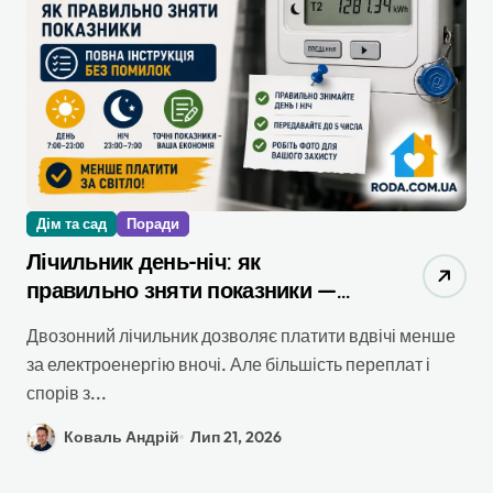
Дім та сад
Поради
Лічильник день-ніч: як
правильно зняти показники —
повна інструкція без помилок
Двозонний лічильник дозволяє платити вдвічі менше
за електроенергію вночі. Але більшість переплат і
спорів з...
Коваль Андрій
Лип 21, 2026