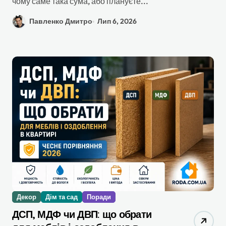
чому саме така сума, або плануєте...
Павленко Дмитро
Лип 6, 2026
Декор
Дім та сад
Поради
ДСП, МДФ чи ДВП: що обрати