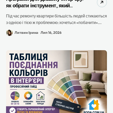
як обрати інструмент, який
реально допомагає під час
Під час ремонту квартири більшість людей стикаються
ремонту
з однією і тією ж проблемою: хочеться «побачити»...
Литвин Ірина
Лип 16, 2026