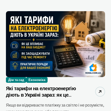
Дім та сад
Економіка
Які тарифи на електроенергію
діють в Україні зараз: як це
впливає на ваш бюджет і як
Якщо ви відкриваєте платіжку за світло і не розумієте,
заощаджувати під час ремонту