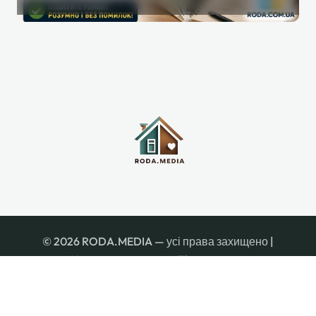
інструмент, який реально
допомагає під час ремонту
© 2026 RODA.MEDIA — усі права захищено
|
Newspaperup
автор:
Themeansar
.
Про нас
Контакти
Редакція
Редакційна політика
Політика конфіденційності
Правила користування