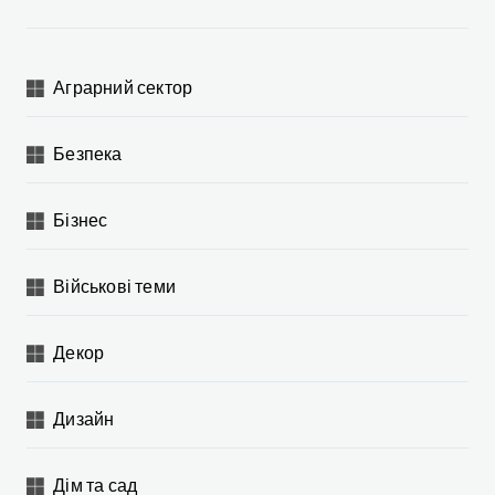
з
а
Аграрний сектор
п
и
Безпека
с
і
Бізнес
в
Військові теми
Декор
Дизайн
Дім та сад