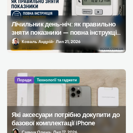
Лічильник день-ніч: як правильно
зняти показники — повна інструкція
без помилок
Коваль Андрій
Лип 21, 2026
Поради
Технології та гаджети
Які аксесуари потрібно докупити до
базової комплектації iPhone
Савчук Олена
Лип 17, 2026