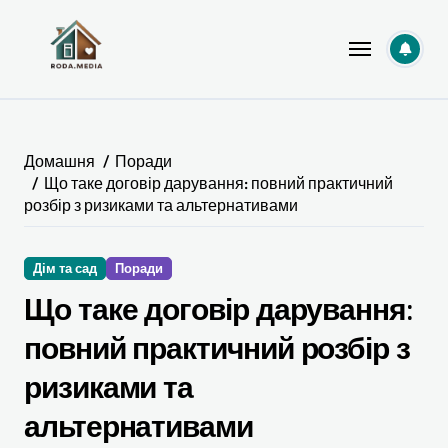
Перейти
до
вмісту
Домашня
Поради
Що таке договір дарування: повний практичний
розбір з ризиками та альтернативами
Дім та сад
Поради
Що таке договір дарування:
повний практичний розбір з
ризиками та
альтернативами