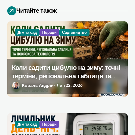
а
Читайте також
п
и
Дім та сад
Поради
Садівництво
с
і
в
Коли садити цибулю на зиму: точні
терміни, регіональна таблиця та
покрокова технологія
Коваль Андрій
Лип 22, 2026
Дім та сад
Поради