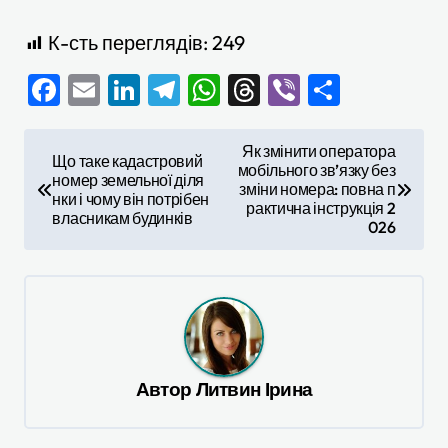
К-сть переглядів:
249
Facebook
Email
LinkedIn
Telegram
WhatsApp
Threads
Viber
Поділи
Н
Як змінити оператора
Що таке кадастровий
мобільного зв’язку без
а
номер земельної діля
зміни номера: повна п
нки і чому він потрібен
в
рактична інструкція 2
власникам будинків
026
і
г
а
ц
і
Автор
Литвин Ірина
я
з