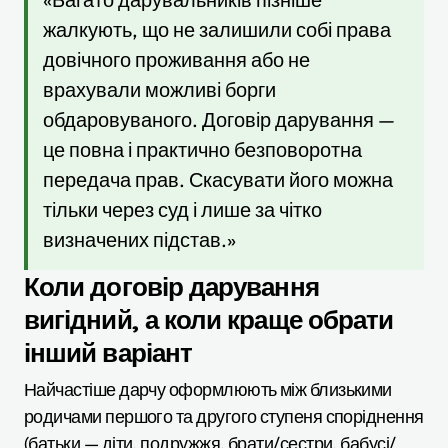
жалкують, що не залишили собі права
довічного проживання або не
врахували можливі борги
обдаровуваного. Договір дарування —
це повна і практично безповоротна
передача прав. Скасувати його можна
тільки через суд і лише за чітко
визначених підстав.»
Коли договір дарування
вигідний, а коли краще обрати
інший варіант
Найчастіше дарчу оформлюють між близькими
родичами першого та другого ступеня споріднення
(батьки — діти, подружжя, брати/сестри, бабусі/