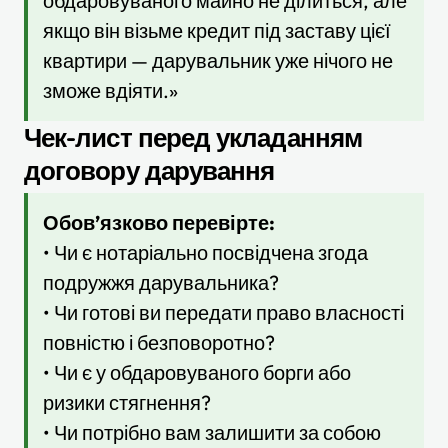
обдаровуваного майно не ділиться, але
якщо він візьме кредит під заставу цієї
квартири — дарувальник уже нічого не
зможе вдіяти.»
Чек-лист перед укладанням
договору дарування
Обов’язково перевірте:
• Чи є нотаріально посвідчена згода
подружжя дарувальника?
• Чи готові ви передати право власності
повністю і безповоротно?
• Чи є у обдаровуваного борги або
ризики стягнення?
• Чи потрібно вам залишити за собою