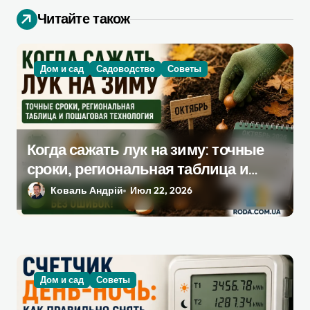
п
Читайте також
о
з
а
Дом и сад
Садоводство
Советы
п
и
с
Когда сажать лук на зиму: точные
я
сроки, региональная таблица и
м
пошаговая инструкция
Коваль Андрій
Июл 22, 2026
Дом и сад
Советы