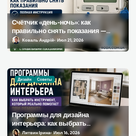
Счётчик «день-ночь»: как
правильно снять показания —
полная инструкция без ошибок
Коваль Андрій
Июл 21, 2026
Дизайн
Советы
Программы для дизайна
интерьера: как выбрать
инструмент, который
Литвин Ірина
Июл 16, 2026