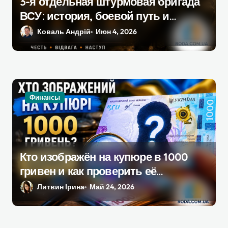
я
3-я отдельная штурмовая бригада
ВСУ: история, боевой путь и
м
текущее состояние в 2026 году
Коваль Андрій
Июн 4, 2026
Финансы
Кто изображён на купюре в 1000
гривен и как проверить её
подлинность дома: практическое
Литвин Ірина
Май 24, 2026
руководство для украинцев