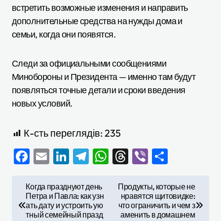
встретить возможные изменения и направить
дополнительные средства на нужды дома и
семьи, когда они появятся.
Следи за официальными сообщениями
Минобороны и Президента — именно там будут
появляться точные детали и сроки введения
новых условий.
К-сть переглядів:
235
Facebook
Email
LinkedIn
Telegram
WhatsApp
Threads
Viber
Отправ
Н
Когда празднуют день
Продукты, которые не
Петра и Павла: как узн
нравятся щитовидке:
а
ать дату и устроить ую
что ограничить и чем з
в
тный семейный празд
аменить в домашнем