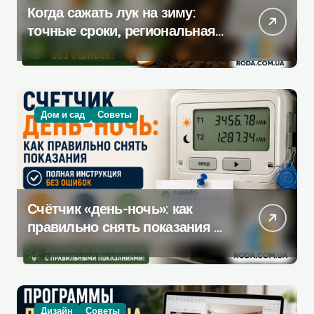
Когда сажать лук на зиму:
точные сроки, региональная
таблица и пошаговая
инструкция
Дом и сад
Советы
Счётчик «день-ночь»: как
правильно снять показания —
полная инструкция без
ошибок
Дизайн
Советы