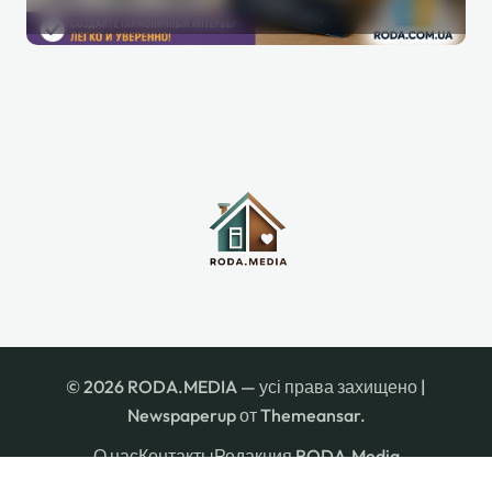
руководство по созданию
гармоничной палитры
© 2026 RODA.MEDIA — усі права захищено
|
Newspaperup
от
Themeansar
.
О нас
Контакты
Редакция RODA.Media
Правила пользования сайтом