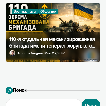
Военные темы
Общество
110-я отдельная механизированная
бригада имени генерал-хорунжего
Марка Безручка ВСУ: полный
Коваль Андрій
Май 23, 2026
разбор 2026
Поиск
Поиск