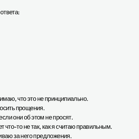
ответа:
нимаю, что это не принципиально.
росить прощения.
 если они об этом не просят.
т что-то не так, как я считаю правильным.
иваю за него предложения.