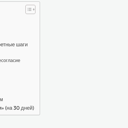
ретные шаги
несогласие
ом
» (на 30 дней)