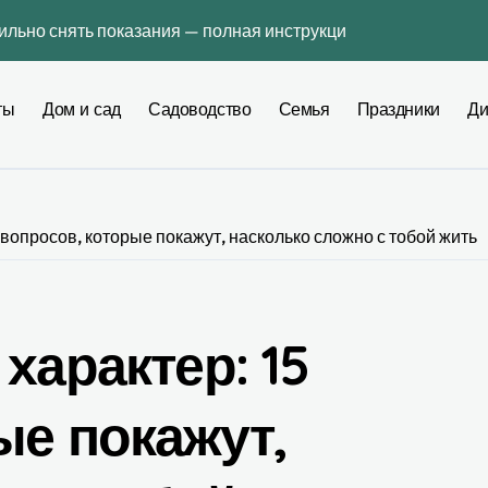
вильно снять показания — полная инструкция без ошибок
ьера: как выбрать инструмент, который действительно помо
ты
Дом и сад
Садоводство
Семья
Праздники
Ди
интерьере: профессиональное руководство по созданию гар
оду — сколько это реально стоит и как не переплатить
3 во Львове: практическое руководство для повседневных д
 вопросов, которые покажут, насколько сложно с тобой жить
гию действуют сейчас в Украине
ь для мебели и отделки в квартире — честное сравнение 20
ной связи, не меняя номер: полная практическая инструкци
характер: 15
тиры для поиска платформ
ые покажут,
чные сроки, региональная таблица и пошаговая инструкция