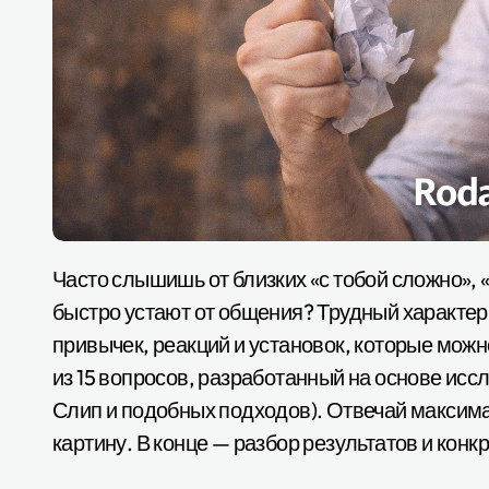
Часто слышишь от близких «с тобой сложно», «ты всегда прав» или замечаешь, что люди
быстро устают от общения? Трудный характер —
привычек, реакций и установок, которые можн
из 15 вопросов, разработанный на основе исс
Слип и подобных подходов). Отвечай максима
картину. В конце — разбор результатов и кон