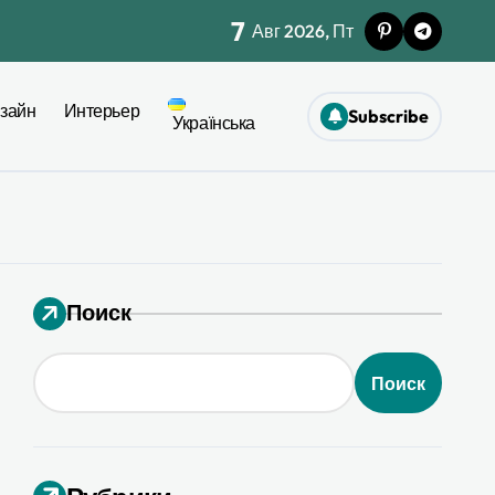
7
Авг 2026, Пт
жет при ремонте
зайн
Интерьер
Subscribe
моничной палитры
Українська
ел
26
Поиск
я 2026
Поиск