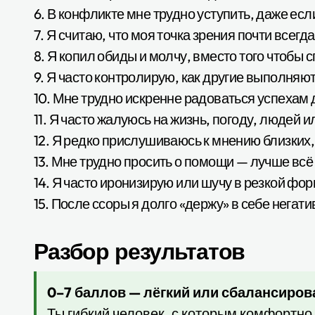
6. В конфликте мне трудно уступить, даже есл
7. Я считаю, что моя точка зрения почти всег
8. Я копил обиды и молчу, вместо того чтобы 
9. Я часто контролирую, как другие выполня
10. Мне трудно искренне радоваться успехам 
11. Я часто жалуюсь на жизнь, погоду, людей 
12. Я редко прислушиваюсь к мнению близких, 
13. Мне трудно просить о помощи — лучше всё
14. Я часто иронизирую или шучу в резкой фор
15. После ссоры я долго «держу» в себе негат
Разбор результатов
0–7 баллов — лёгкий или сбалансиров
Ты гибкий человек, с которым комфортно