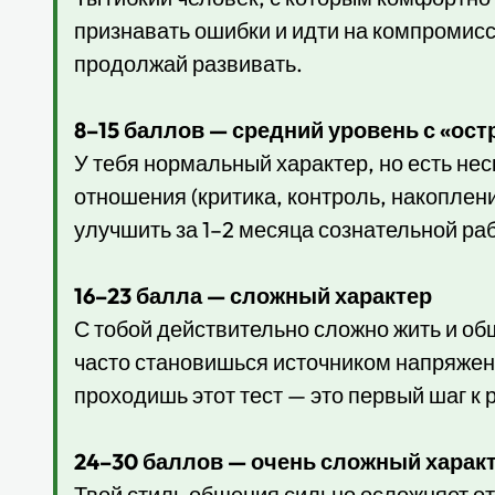
признавать ошибки и идти на компромисс.
продолжай развивать.
8–15 баллов — средний уровень с «ос
У тебя нормальный характер, но есть не
отношения (критика, контроль, накоплен
улучшить за 1–2 месяца сознательной ра
16–23 балла — сложный характер
С тобой действительно сложно жить и об
часто становишься источником напряжени
проходишь этот тест — это первый шаг к
24–30 баллов — очень сложный харак
Твой стиль общения сильно осложняет от