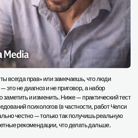
 это не диагноз и не приговор, а набор
о заметить и изменить. Ниже — практический тест
ледований психологов (в частности, работ Челси
льно честно — только так получишь реальную
кретные рекомендации, что делать дальше.