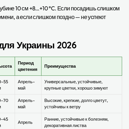
убине 10 см +8…+10 °C. Если посадишь слишком
емени, а если слишком поздно — не успеют
для Украины 2026
Период
ысота
Преимущества
цветения
0–55
Апрель–
Универсальные, устойчивые,
м
май
крупные цветки, хорошо зимуют
0–70
Апрель–
Высокие, крепкие, долго цветут,
м
май
устойчивы к ветру
0–45
Ранние, устойчивые к болезням,
Апрель
м
декоративная листва