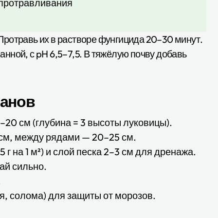
 протравливания
ротравь их в растворе фунгицида 20–30 минут.
нной, с pH 6,5–7,5. В тяжёлую почву добавь
панов
–20 см (глубина = 3 высоты луковицы).
см, между рядами — 20–25 см.
г на 1 м²) и слой песка 2–3 см для дренажа.
ай сильно.
.
я, солома) для защиты от морозов.