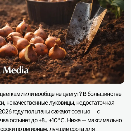
ки, некачественные луковицы, недостаточная
 2026 году тюльпаны сажают осенью — с
очва остынет до +8…+10 °C. Ниже — максимально
сроки по регионам, лучшие сорта для