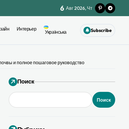
6
Авг 2026, Чт
жет при ремонте
зайн
Интерьер
Subscribe
моничной палитры
Українська
ел
а почвы и полное пошаговое руководство
26
Поиск
я 2026
Поиск