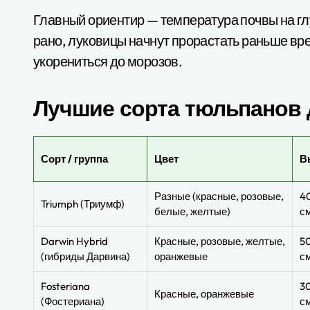
Главный ориентир — температура почвы на гл
рано, луковицы начнут прорастать раньше вр
укорениться до морозов.
Лучшие сорта тюльпанов 
Сорт / группа
Цвет
В
Разные (красные, розовые,
4
Triumph (Триумф)
белые, желтые)
с
Darwin Hybrid
Красные, розовые, желтые,
5
(гибриды Дарвина)
оранжевые
с
Fosteriana
3
Красные, оранжевые
(Фостериана)
с