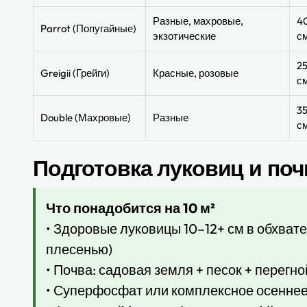
Разные, махровые,
4
Parrot (Попугайные)
экзотические
с
2
Greigii (Грейги)
Красные, розовые
с
3
Double (Махровые)
Разные
с
Подготовка луковиц и по
Что понадобится на 10 м²
• Здоровые луковицы 10–12+ см в обхвате
плесенью)
• Почва: садовая земля + песок + перегной 
• Суперфосфат или комплексное осенне