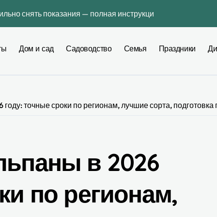
вильно снять показания — полная инструкция без ошибок
ьера: как выбрать инструмент, который действительно помо
ты
Дом и сад
Садоводство
Семья
Праздники
Ди
интерьере: профессиональное руководство по созданию гар
оду — сколько это реально стоит и как не переплатить
3 во Львове: практическое руководство для повседневных д
6 году: точные сроки по регионам, лучшие сорта, подготовк
гию действуют сейчас в Украине
ь для мебели и отделки в квартире — честное сравнение 20
ной связи, не меняя номер: полная практическая инструкци
льпаны в 2026
тиры для поиска платформ
ки по регионам,
чные сроки, региональная таблица и пошаговая инструкция