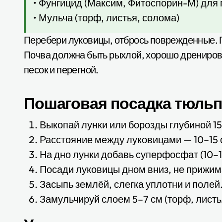
• Фунгицид (Максим, Фитоспорин-М) для
• Мульча (торф, листья, солома)
Перебери луковицы, отбрось поврежденные. П
Почва должна быть рыхлой, хорошо дренирова
песок и перегной.
Пошаговая посадка тюль
Выкопай лунки или борозды глубиной 15
Расстояние между луковицами — 10–15 
На дно лунки добавь суперфосфат (10–15 
Посади луковицы дном вниз, не прижим
Засыпь землёй, слегка уплотни и полей
Замульчируй слоем 5–7 см (торф, листь