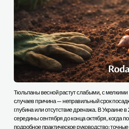
Тюльпаны весной растут слабыми, с мелкими цветками или вообще не цветут? В большинстве
случаев причина — неправильный срок посад
глубина или отсутствие дренажа. В Украине в
середины сентября до конца октября, когда п
подробное практическое руководство: точные 