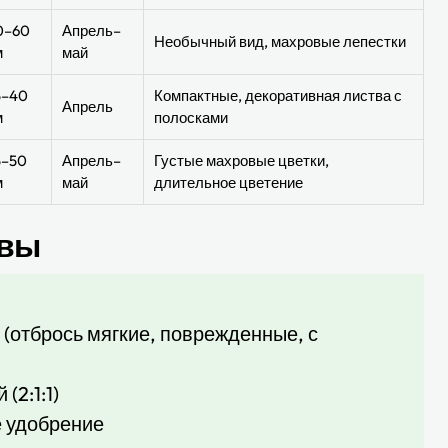
0–60
Апрель–
Необычный вид, махровые лепестки
м
май
5–40
Компактные, декоративная листва с
Апрель
м
полосками
5–50
Апрель–
Густые махровые цветки,
м
май
длительное цветение
чвы
 (отбрось мягкие, поврежденные, с
(2:1:1)
е удобрение