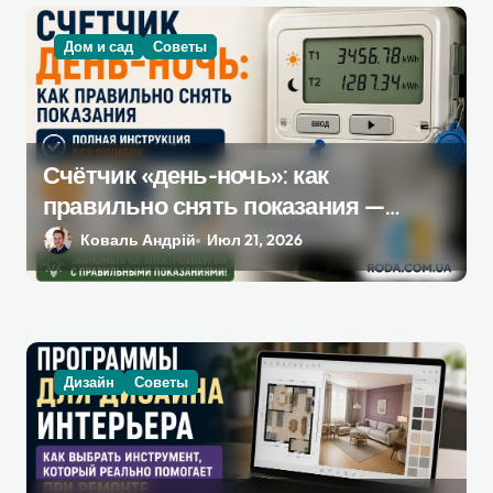
Дом и сад
Советы
Счётчик «день-ночь»: как
правильно снять показания —
полная инструкция без ошибок
Коваль Андрій
Июл 21, 2026
Дизайн
Советы