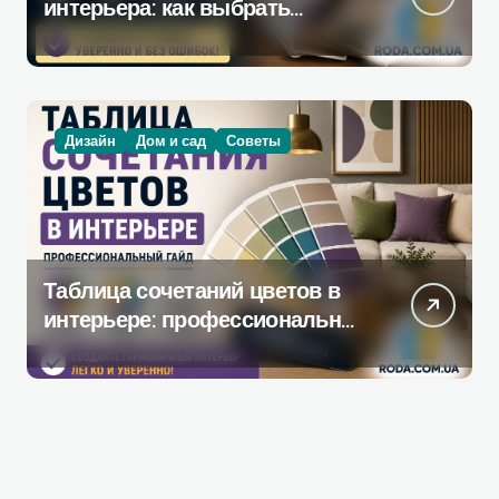
интерьера: как выбрать
инструмент, который
действительно поможет при
ремонте
Дизайн
Дом и сад
Советы
Таблица сочетаний цветов в
интерьере: профессиональное
руководство по созданию
гармоничной палитры