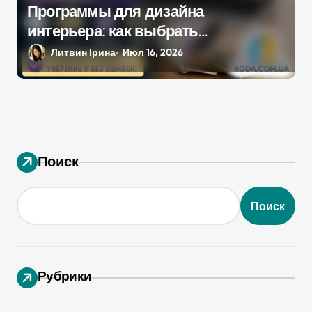
Программы для дизайна
интерьера: как выбрать
инструмент, который
Литвин Ірина
Июл 16, 2026
действительно поможет при
ремонте
Поиск
Поиск
Рубрики