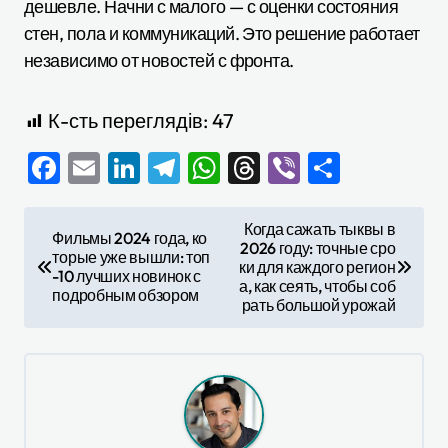
дешевле. Начни с малого — с оценки состояния
стен, пола и коммуникаций. Это решение работает
независимо от новостей с фронта.
К-сть переглядів:
47
Facebook
Email
LinkedIn
Telegram
WhatsApp
Threads
Viber
Отправ
Н
Когда сажать тыквы в
Фильмы 2024 года, ко
2026 году: точные сро
а
торые уже вышли: топ
ки для каждого регион
-10 лучших новинок с
в
а, как сеять, чтобы соб
подробным обзором
рать большой урожай
и
г
а
ц