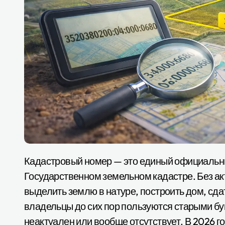
Кадастровый номер — это единый официальный идентификатор твоего земельного участка в
Государственном земельном кадастре. Без ак
выделить землю в натуре, построить дом, сда
владельцы до сих пор пользуются старыми б
неактуален или вообще отсутствует. В 2026 го