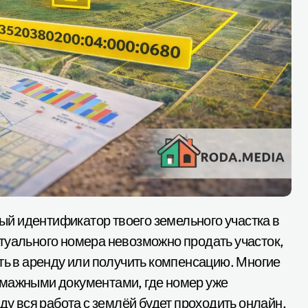
туального номера невозможно продать участок,
ть в аренду или получить компенсацию. Многие
умажными документами, где номер уже
ду вся работа с землёй будет проходить онлайн,