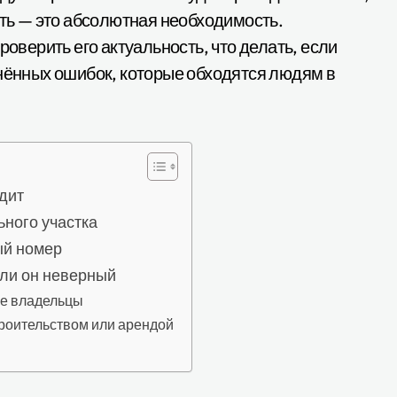
ить — это абсолютная необходимость.
роверить его актуальность, что делать, если
анённых ошибок, которые обходятся людям в
дит
ьного участка
ый номер
или он неверный
ые владельцы
троительством или арендой