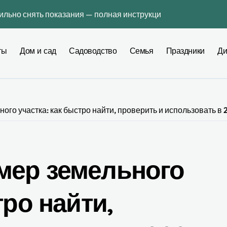
вильно снять показания — полная инструкция без ошибок
ьера: как выбрать инструмент, который действительно помо
ты
Дом и сад
Садоводство
Семья
Праздники
Ди
интерьере: профессиональное руководство по созданию гар
оду — сколько это реально стоит и как не переплатить
3 во Львове: практическое руководство для повседневных д
го участка: как быстро найти, проверить и использовать в 
гию действуют сейчас в Украине
ь для мебели и отделки в квартире — честное сравнение 20
ной связи, не меняя номер: полная практическая инструкци
мер земельного
тиры для поиска платформ
тро найти,
чные сроки, региональная таблица и пошаговая инструкция