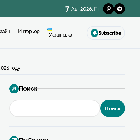
7
Авг 2026, Пт
жет при ремонте
зайн
Интерьер
Subscribe
моничной палитры
Українська
ел
2026 году
26
Поиск
я 2026
Поиск