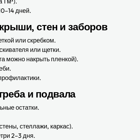
1 м²).
10–14 дней.
 крыши, стен и заборов
ткой или скребком.
скивателя или щетки.
та можно накрыть пленкой).
еби.
 профилактики.
греба и подвала
ьные остатки.
стены, стеллажи, каркас).
три 2–3 дня.