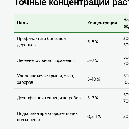
Точные концентрации рас
На
Цель
Концентрация
в
Профилактика болезней
30
3–5 %
деревьев
50
50
Лечение сильного поражения
5–7 %
70
Удаление мха с крыши, стен,
50
5–10 %
заборов
10
50
Дезинфекция теплиц и погребов
5–7 %
70
Подкормка при хлорозе (полив
0,5–1 %
50
под корень)