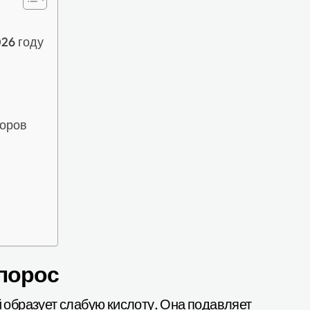
26 году
боров
упорос
й образует слабую кислоту. Она подавляет