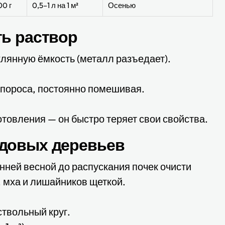
00 г
0,5–1 л на 1 м²
Осенью
ть раствор
клянную ёмкость (металл разъедает).
упороса, постоянно помешивая.
отовления — он быстро теряет свои свойства.
одовых деревьев
нней весной до распускания почек очисти
, мха и лишайников щеткой.
ствольный круг.