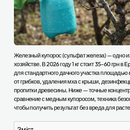
Железный купорос (сульфат железа) — одно из самых дешёвых и эффективных средств в
хозяйстве. В 2026 году 1 кг стоит 35–60 грн в E
для стандартного дачного участка площадью 
от грибков, удаления мха с крыши, дезинфекц
пропитки древесины. Ниже — точные концентр
сравнение с медным купоросом, техника безоп
чтобы получить результат без вреда для раст
Зміст