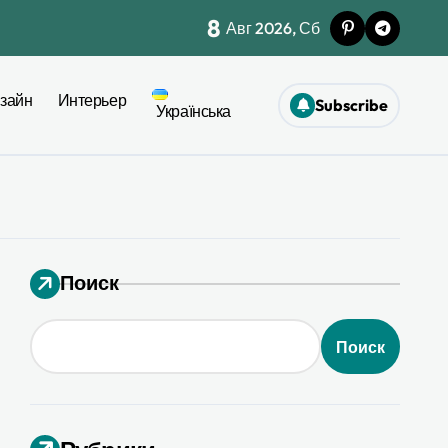
8
Авг 2026, Сб
жет при ремонте
зайн
Интерьер
Subscribe
моничной палитры
Українська
ел
26
Поиск
я 2026
Поиск