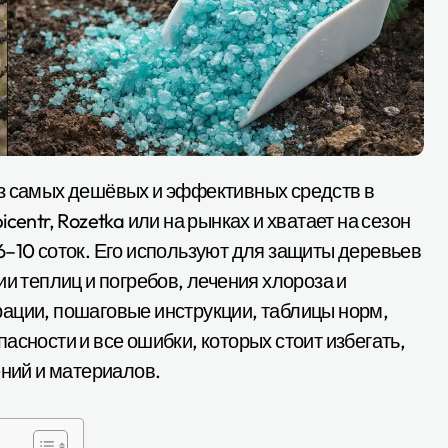
picentr, Rozetka или на рынках и хватает на сезон
6–10 соток. Его используют для защиты деревьев
ии теплиц и погребов, лечения хлороза и
ации, пошаговые инструкции, таблицы норм,
асности и все ошибки, которых стоит избегать,
ений и материалов.