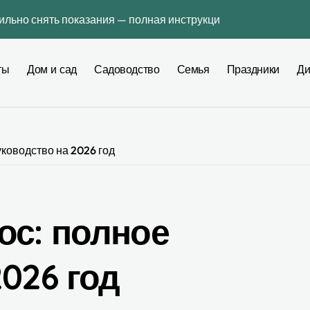
вильно снять показания — полная инструкция без ошибок
ьера: как выбрать инструмент, который действительно помо
ты
Дом и сад
Садоводство
Семья
Праздники
Ди
интерьере: профессиональное руководство по созданию гар
оду — сколько это реально стоит и как не переплатить
3 во Львове: практическое руководство для повседневных д
ководство на 2026 год
гию действуют сейчас в Украине
ь для мебели и отделки в квартире — честное сравнение 20
ной связи, не меняя номер: полная практическая инструкци
ос: полное
тиры для поиска платформ
026 год
чные сроки, региональная таблица и пошаговая инструкция