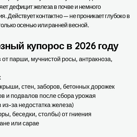
яет дефицит железа в почве и немного
я. Действует контактно — не проникает глубоко в
только осенью или ранней весной.
зный купорос в 2026 году
от парши, мучнистой росы, антракноза,
х
крыши, стен, заборов, бетонных дорожек
ов и подвалов после сбора урожая
 из-за недостатка железа)
ры, беседки, столбы) от гниения
ане или сарае