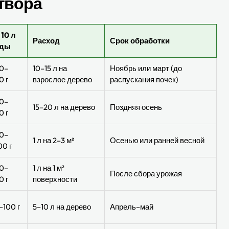
твора
 10 л
Расход
Срок обработки
оды
0–
10–15 л на
Ноябрь или март (до
0 г
взрослое дерево
распускания почек)
0–
15–20 л на дерево
Поздняя осень
0 г
0–
1 л на 2–3 м²
Осенью или ранней весной
00 г
0–
1 л на 1 м²
После сбора урожая
0 г
поверхности
–100 г
5–10 л на дерево
Апрель–май