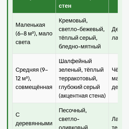
стен
Кремовый,
Маленькая
светло-бежевый,
Дерев
(6–8 м²), мало
тёплый серый,
латун
света
бледно-мятный
Шалфейный
Средняя (9–
зеленый, тёплый
Чёрны
12 м²),
терракотовый,
матов
совмещённая
глубокий серый
дерев
(акцентная стена)
Песочный,
С
светло-
Латунь
деревянными
оливковый,
терра