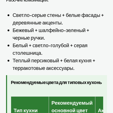
Светло-серые стены + белые фасады +
деревянные акценты.
Бежевый + шалфейно-зеленый +
черные ручки.
Белый + светло-голубой + серая
столешница.
Теплый персиковый + белая кухня +
терракотовые аксессуары.
Рекомендуемые цвета для типовых кухонь
Рекомендуемый
Тип кухни
основной цвет
Акце