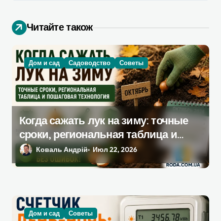
п
Читайте також
о
з
а
Дом и сад
Садоводство
Советы
п
и
с
Когда сажать лук на зиму: точные
я
сроки, региональная таблица и
м
пошаговая инструкция
Коваль Андрій
Июл 22, 2026
Дом и сад
Советы