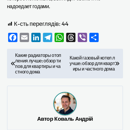
надоедает годами.
К-сть переглядів:
44
Facebook
Email
LinkedIn
Telegram
WhatsApp
Threads
Viber
Отправ
Н
Какие радиаторы отоп
Какой газовый котел л
ления лучше: обзор ти
а
учше: обзор для кварт
пов для квартиры и ча
иры и частного дома
в
стного дома
и
г
а
ц
Автор
Коваль Андрій
и
я