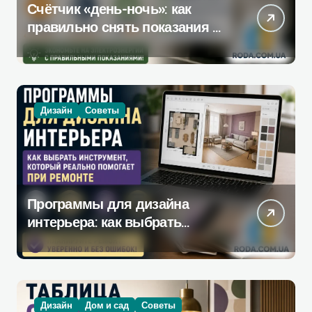
Счётчик «день-ночь»: как
правильно снять показания —
полная инструкция без
ошибок
Дизайн
Советы
Программы для дизайна
интерьера: как выбрать
инструмент, который
действительно поможет при
ремонте
Дизайн
Дом и сад
Советы