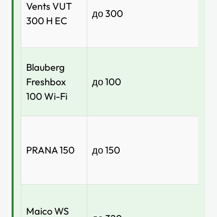
Vents VUT
до
до 300
300 H EC
92
Blauberg
до
Freshbox
до 100
90
100 Wi-Fi
до
PRANA 150
до 150
88
Maico WS
до