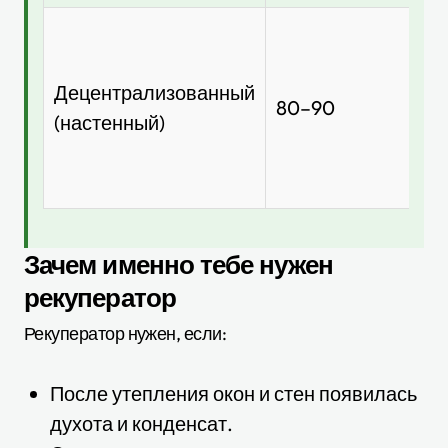
18
00
Децентрализованный
45
80–90
(настенный)
0
за
шт
Зачем именно тебе нужен
рекуператор
Рекуператор нужен, если:
После утепления окон и стен появилась
духота и конденсат.