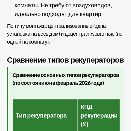
комнаты. Не требуют воздуховодов,
идеально подходят для квартир.
По типу монтажа: централизованные (одна
установка на весь дом) и децентрализованные (по
одной на комнату).
Сравнение типов рекуператоров
Сравнение основных типов рекуператоров
(по состоянию на февраль 2026 года)
КПД
Це
Тип рекуператора
рекуперации
(г
(%)