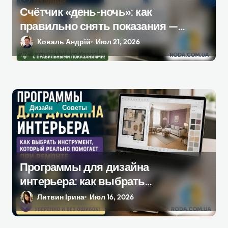
Счётчик «день-ночь»: как
правильно снять показания —
полная инструкция без ошибок
Коваль Андрій
Июл 21, 2026
Дизайн
Советы
Программы для дизайна
интерьера: как выбрать
инструмент, который
Литвин Ірина
Июл 16, 2026
действительно поможет при
ремонте