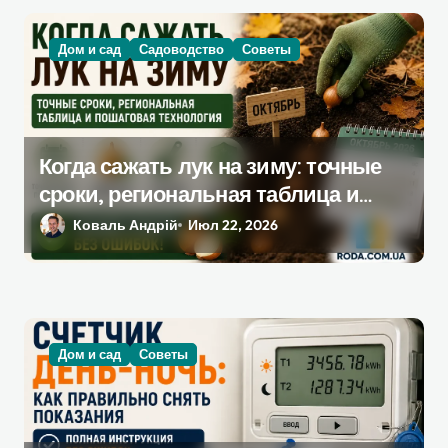
з
а
Дом и сад
Садоводство
Советы
п
и
с
я
Когда сажать лук на зиму: точные
сроки, региональная таблица и
м
пошаговая инструкция
Коваль Андрій
Июл 22, 2026
Дом и сад
Советы