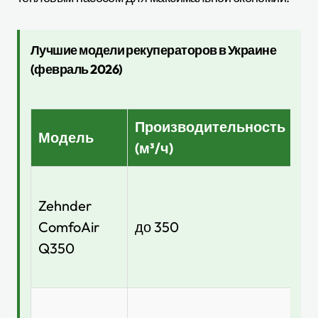
Лучшие модели рекуператоров в Украине
(февраль 2026)
Производительность
К
Модель
(м³/ч)
(%
Zehnder
до
ComfoAir
до 350
95
Q350