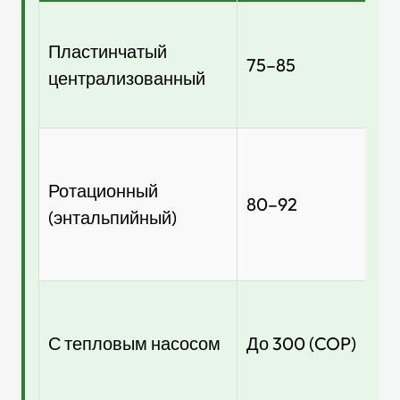
35
Пластинчатый
00
75–85
централизованный
80
0
80
Ротационный
00
80–92
(энтальпийный)
18
0
15
00
С тепловым насосом
До 300 (COP)
35
0