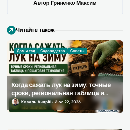
Автор
Гриненко Максим
и
я
п
Читайте також
о
з
а
Дом и сад
Садоводство
Советы
п
и
с
Когда сажать лук на зиму: точные
я
сроки, региональная таблица и
м
пошаговая инструкция
Коваль Андрій
Июл 22, 2026