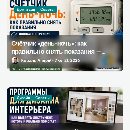
Дом и сад
Советы
Счётчик «день-ночь»: как
правильно снять показания —
полная инструкция без ошибок
Коваль Андрій
Июл 21, 2026
Дизайн
Советы