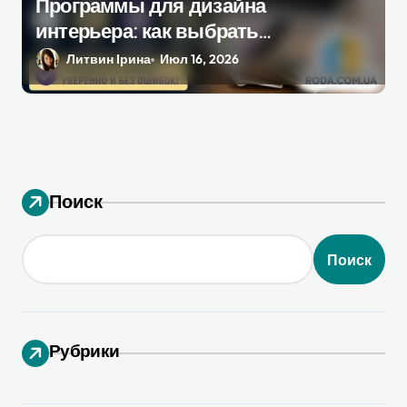
Программы для дизайна
интерьера: как выбрать
инструмент, который
Литвин Ірина
Июл 16, 2026
действительно поможет при
ремонте
Поиск
Поиск
Рубрики