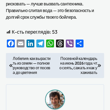
рисковать — лучше вызвать сантехника.
Правильно слитая вода — это безопасность и
долгий срок службы твоего бойлера.
К-сть переглядів:
53
Facebook
Email
LinkedIn
Telegram
WhatsApp
Threads
Viber
Отправ
Н
Лобелия: как вырасти
Посевной календарь
ть из семян — полное
на июнь 2026 года: чт
а
руководство от посев
о сеять, сажать и как у
в
а до цветения
хаживать
и
г
а
ц