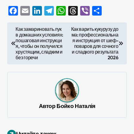
Facebook
Email
LinkedIn
Telegram
WhatsApp
Threads
Viber
Отправ
Н
Как замариновать лук
Как варить кукурузу до
в домашних условиях:
ма: профессиональна
а
пошаговая инструкци
я инструкция от шеф-
в
я, чтобы он получился
поваров для сочного
хрустящим, сладким и
и сладкого результата
и
без горечи
2026
г
а
ц
и
я
Автор
Бойко Наталія
п
о
Читайте також