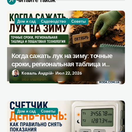
з
а
п
Дом и сад
Садоводство
Советы
и
с
я
Когда сажать лук на зиму: точные
м
сроки, региональная таблица и
пошаговая инструкция
Коваль Андрій
Июл 22, 2026
Дом и сад
Советы