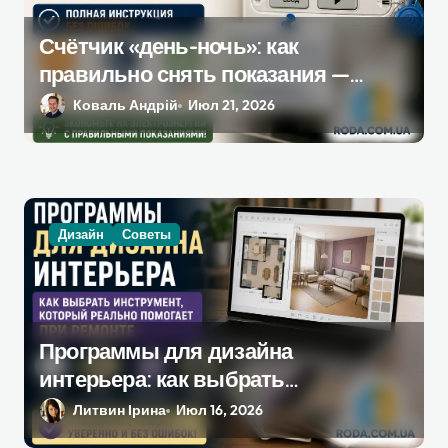
Счётчик «день-ночь»: как
правильно снять показания —
полная инструкция без ошибок
Коваль Андрій
Июл 21, 2026
Дизайн
Советы
Программы для дизайна
интерьера: как выбрать
инструмент, который
Литвин Ірина
Июл 16, 2026
действительно поможет при