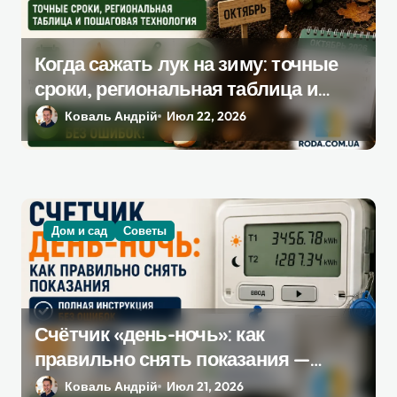
и
с
Когда сажать лук на зиму: точные
я
сроки, региональная таблица и
м
пошаговая инструкция
Коваль Андрій
Июл 22, 2026
Дом и сад
Советы
Счётчик «день-ночь»: как
правильно снять показания —
полная инструкция без ошибок
Коваль Андрій
Июл 21, 2026