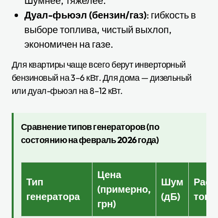
Шумнее, тяжелее.
Дуал-фьюэл (бензин/газ)
: гибкость в
выборе топлива, чистый выхлоп,
экономичен на газе.
Для квартиры чаще всего берут инверторный
бензиновый на 3–6 кВт. Для дома — дизельный
или дуал-фьюэл на 8–12 кВт.
Сравнение типов генераторов (по
состоянию на февраль 2026 года)
Цена
Тип
Шум
Расх
(примерно,
генератора
(дБ)
топл
грн)