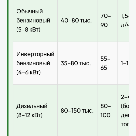
Обычный
70–
1,5–2
бензиновый
40–80 тыс.
90
л/ч
(5–8 кВт)
Инверторный
55–
бензиновый
35–80 тыс.
1–1,5
65
(4–6 кВт)
2–4 л
Дизельный
80–
(бол
80–150 тыс.
(8–12 кВт)
100
деше
топл