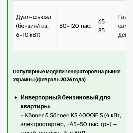
Дуал-фьюэл
Газ 
65–
(бензин/газ,
60–120 тыс.
самы
85
6–10 кВт)
дешё
Популярные модели генераторов на рынке
Украины (февраль 2026 года)
Инверторный бензиновый для
квартиры:
– Könner & Söhnen KS 4000iE S (4 кВт,
электростартер, ~45–50 тыс. грн) —
тихий, надёжный, с AVR.