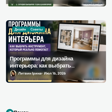
Дизайн
Советы
Программы для дизайна
интерьера: как выбрать
инструмент, который
Литвин Ірина
Июл 16, 2026
действительно поможет при
ремонте