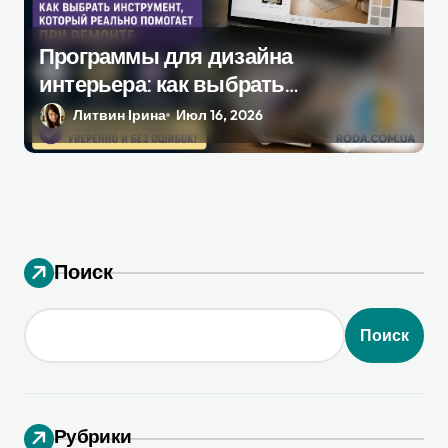
Программы для дизайна
интерьера: как выбрать
инструмент, который
Литвин Ірина
Июл 16, 2026
действительно поможет при
ремонте
Поиск
Поиск
Рубрики