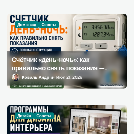
Дом и сад
Советы
Счётчик «день-ночь»: как
правильно снять показания —
полная инструкция без ошибок
Коваль Андрій
Июл 21, 2026
Дизайн
Советы