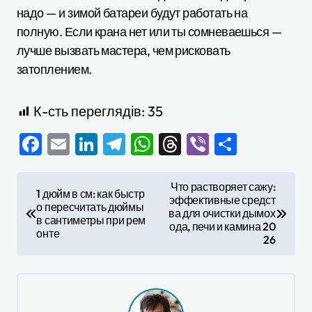
надо — и зимой батареи будут работать на
полную. Если крана нет или ты сомневаешься —
лучше вызвать мастера, чем рисковать
затоплением.
К-сть переглядів:
35
Facebook
Email
LinkedIn
Telegram
WhatsApp
Threads
Viber
Отправ
Н
Что растворяет сажу:
1 дюйм в см: как быстр
эффективные средст
а
о пересчитать дюймы
ва для очистки дымох
в сантиметры при рем
в
ода, печи и камина 20
онте
26
и
г
а