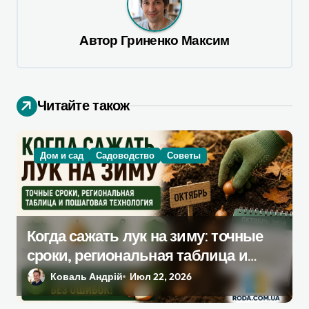
ц
и
Автор
Гриненко Максим
я
п
о
Читайте також
з
а
Дом и сад
Садоводство
Советы
п
и
с
я
Когда сажать лук на зиму: точные
сроки, региональная таблица и
м
пошаговая инструкция
Коваль Андрій
Июл 22, 2026