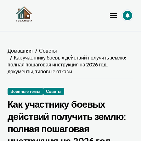
Перейти
к
содержанию
Домашняя
Советы
Как участнику боевых действий получить землю:
полная пошаговая инструкция на 2026 год,
документы, типовые отказы
Военные темы
Советы
Как участнику боевых
действий получить землю:
полная пошаговая