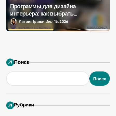
Программы для дизайна
интерьера: как выбрать
инструмент, который
Литвин Ірина
Июл 16, 2026
действительно поможет при
ремонте
Поиск
Поиск
Рубрики