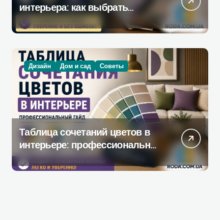
интерьера: как выбрать
инструмент, который
действительно поможет при
ремонте
Дизайн
Дом и сад
Советы
Таблица сочетаний цветов в
интерьере: профессиональное
руководство по созданию
гармоничной палитры