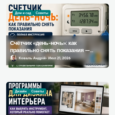
Дом и сад
Советы
Счётчик «день-ночь»: как
правильно снять показания —
полная инструкция без ошибок
Коваль Андрій
Июл 21, 2026
Дизайн
Советы