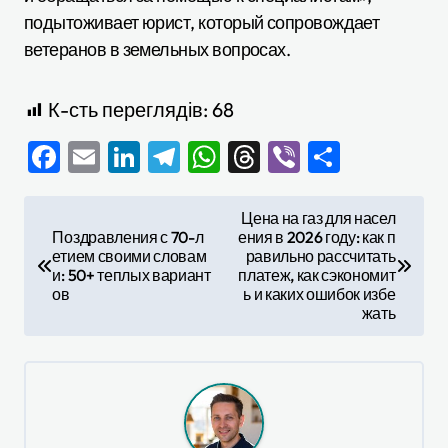
подытоживает юрист, который сопровождает
ветеранов в земельных вопросах.
К-сть переглядів:
68
Facebook
Email
LinkedIn
Telegram
WhatsApp
Threads
Viber
Отправ
Н
Цена на газ для насел
Поздравления с 70-л
ения в 2026 году: как п
а
етием своими словам
равильно рассчитать
в
и: 50+ теплых вариант
платеж, как сэкономит
ов
ь и каких ошибок избе
и
жать
г
а
ц
и