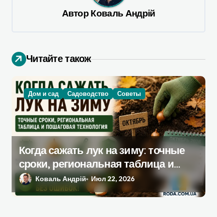
я
Автор
Коваль Андрій
п
о
Читайте також
з
а
п
Дом и сад
Садоводство
Советы
и
с
я
Когда сажать лук на зиму: точные
м
сроки, региональная таблица и
пошаговая инструкция
Коваль Андрій
Июл 22, 2026