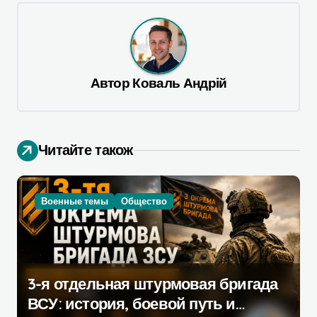
г
а
ц
и
Автор
Коваль Андрій
я
п
о
Читайте також
з
а
Военные темы
Общество
п
и
с
я
3-я отдельная штурмовая бригада
ВСУ: история, боевой путь и
м