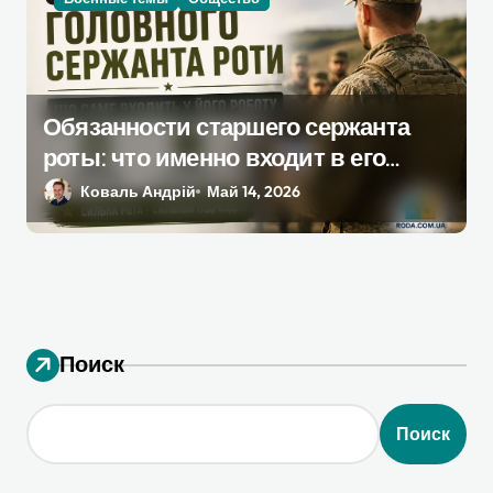
Обязанности старшего сержанта
роты: что именно входит в его
работу, как это сказывается на
Коваль Андрій
Май 14, 2026
военном
Поиск
Поиск