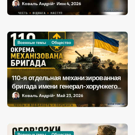
текущее состояние в 2026 году
Коваль Андрій
Июн 4, 2026
Военные темы
Общество
110-я отдельная механизированная
бригада имени генерал-хорунжего
Марка Безручка ВСУ: полный
Коваль Андрій
Май 23, 2026
разбор 2026
Военные темы
Общество