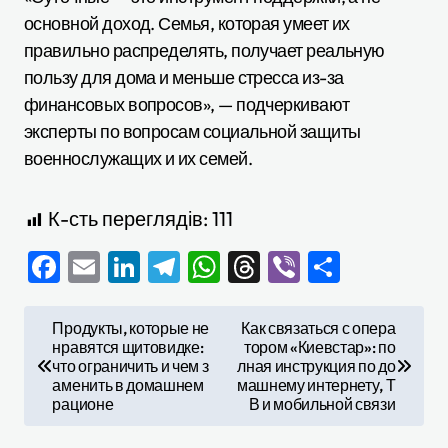
основной доход. Семья, которая умеет их
правильно распределять, получает реальную
пользу для дома и меньше стресса из-за
финансовых вопросов», — подчеркивают
эксперты по вопросам социальной защиты
военнослужащих и их семей.
К-сть переглядів:
111
Facebook
Email
LinkedIn
Telegram
WhatsApp
Threads
Viber
Отправ
Н
Продукты, которые не
Как связаться с опера
нравятся щитовидке:
тором «Киевстар»: по
а
что ограничить и чем з
лная инструкция по до
в
аменить в домашнем
машнему интернету, Т
рационе
В и мобильной связи
и