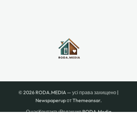
© 2026 RODA.MEDIA — усі права захищено
|
Newspaperup
от
Themeansar
.
О нас
Контакты
Редакция RODA.Media
Правила пользования сайтом
Политика конфиденциальности
Редакционная политика