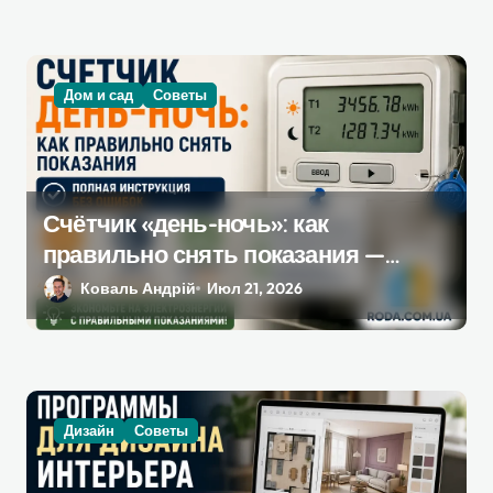
Дом и сад
Советы
Счётчик «день-ночь»: как
правильно снять показания —
полная инструкция без ошибок
Коваль Андрій
Июл 21, 2026
Дизайн
Советы