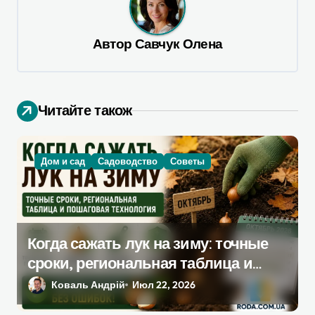
а
ц
Автор
Савчук Олена
и
я
п
Читайте також
о
з
а
Дом и сад
Садоводство
Советы
п
и
с
Когда сажать лук на зиму: точные
я
сроки, региональная таблица и
м
пошаговая инструкция
Коваль Андрій
Июл 22, 2026