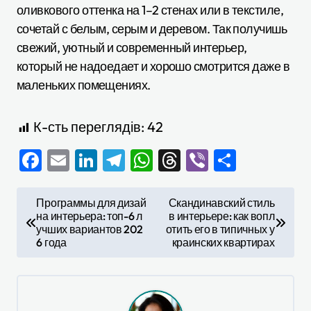
оливкового оттенка на 1–2 стенах или в текстиле,
сочетай с белым, серым и деревом. Так получишь
свежий, уютный и современный интерьер,
который не надоедает и хорошо смотрится даже в
маленьких помещениях.
К-сть переглядів:
42
Facebook
Email
LinkedIn
Telegram
WhatsApp
Threads
Viber
Отправ
Н
Программы для дизай
Скандинавский стиль
на интерьера: топ-6 л
в интерьере: как вопл
а
учших вариантов 202
отить его в типичных у
в
6 года
краинских квартирах
и
г