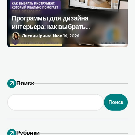
Программы для дизайна
интерьера: как выбрать
инструмент, который
Литвин Ірина
Июл 16, 2026
действительно поможет при
ремонте
Поиск
Поиск
Рубрики