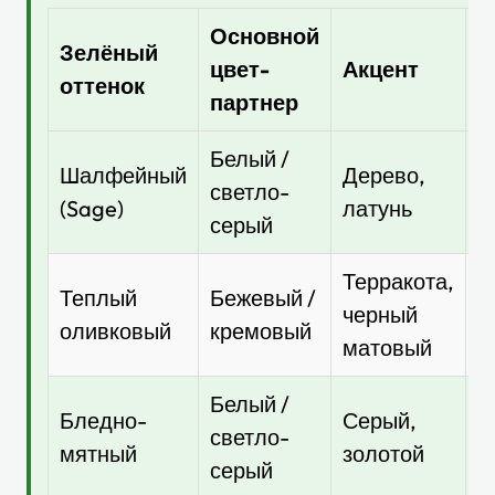
Основной
Г
Зелёный
цвет-
Акцент
в
оттенок
партнер
с
Белый /
Шалфейный
Дерево,
К
светло-
(Sage)
латунь
г
серый
Терракота,
Теплый
Бежевый /
Г
черный
оливковый
кремовый
с
матовый
Белый /
М
Бледно-
Серый,
светло-
к
мятный
золотой
серый
в