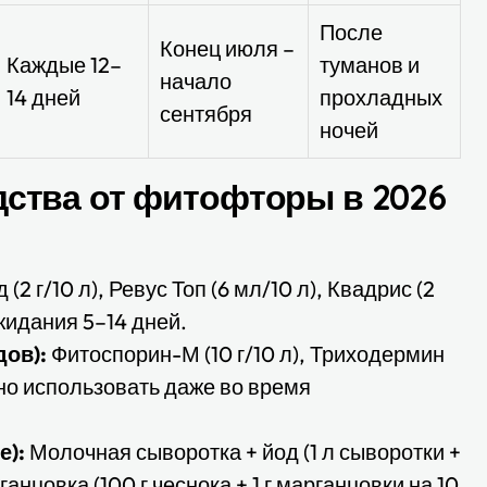
После
Конец июля –
Каждые 12–
туманов и
начало
14 дней
прохладных
сентября
ночей
ства от фитофторы в 2026
2 г/10 л), Ревус Топ (6 мл/10 л), Квадрис (2
жидания 5–14 дней.
ов):
Фитоспорин-М (10 г/10 л), Триходермин
ожно использовать даже во время
е):
Молочная сыворотка + йод (1 л сыворотки +
ганцовка (100 г чеснока + 1 г марганцовки на 10