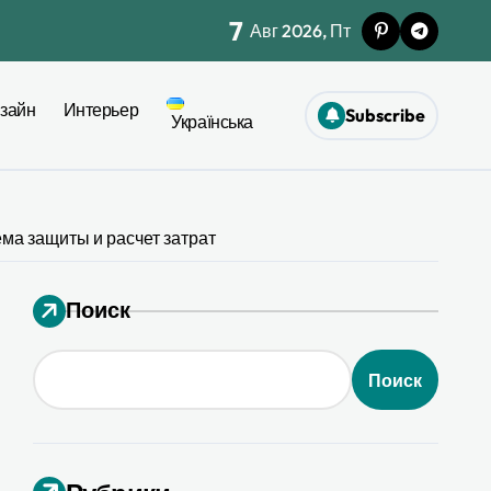
7
Авг 2026, Пт
жет при ремонте
зайн
Интерьер
Subscribe
моничной палитры
Українська
ел
ма защиты и расчет затрат
26
Поиск
я 2026
Поиск