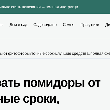
вильно снять показания — полная инструкция без ошибок
ьера: как выбрать инструмент, который действительно помо
ты
Дом и сад
Садоводство
Семья
Праздники
Ди
интерьере: профессиональное руководство по созданию гар
оду — сколько это реально стоит и как не переплатить
3 во Львове: практическое руководство для повседневных д
 от фитофторы: точные сроки, лучшие средства, полная схе
гию действуют сейчас в Украине
ь для мебели и отделки в квартире — честное сравнение 20
ной связи, не меняя номер: полная практическая инструкци
вать помидоры от
тиры для поиска платформ
ные сроки,
чные сроки, региональная таблица и пошаговая инструкция