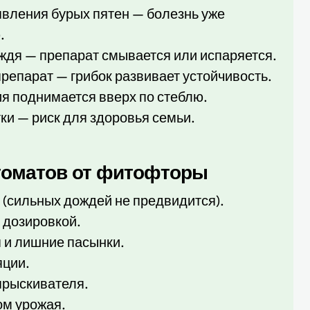
явления бурых пятен — болезнь уже
.
ждя — препарат смывается или испаряется.
препарат — грибок развивает устойчивость.
я поднимается вверх по стеблю.
ки — риск для здоровья семьи.
 томатов от фитофторы
 (сильных дождей не предвидится).
 дозировкой.
 и лишние пасынки.
яции.
опрыскивателя.
ом урожая.