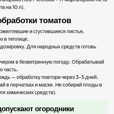
а на 10 л).
обработки томатов
ожелтевшие и сгустившиеся листья,
ю в теплице.
озировку. Для народных средств готовь
чером в безветренную погоду. Обрабатывай
ю часть.
ждь — обработку повтори через 3–5 дней.
й в перчатках и маске. Не собирай плоды в
ля химических средств).
допускают огородники