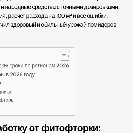
 и народные средства с точными дозировками,
, расчет расхода на 100 м² и все ошибки,
лучил здоровый и обильный урожай помидоров
ки: сроки по регионам 2026
ы в 2026 году
в
дники
офторы
аботку от фитофторки: