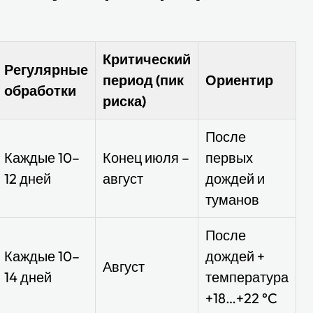
Критический
Регулярные
период (пик
Ориентир
обработки
риска)
После
Каждые 10–
Конец июля –
первых
12 дней
август
дождей и
туманов
После
Каждые 10–
дождей +
Август
14 дней
температура
+18…+22 °C