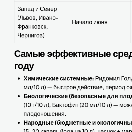
Запад и Север
(Львов, Ивано-
Начало июня
Франковск,
Чернигов)
Самые эффективные сред
году
Химические системные:
Ридомил Голд (
мл/10 л) — быстрое действие, период о
Биологические (безопасные для плод
(10 г/10 л), Бактофит (20 мл/10 л) — м
плодоношения.
Народные (бюджетные и экологичны
15–20 капель йода на 10 л), чеснок + мар