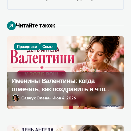
я
п
о
Читайте також
з
а
Праздники
Семья
п
и
с
я
Именины Валентины: когда
отмечать, как поздравить и что
м
подарить в 2026 году
Савчук Олена
Июн 4, 2026