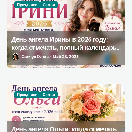
Праздники
Семья
День ангела Ирины в 2026 году:
когда отмечать, полный календарь
дат, лучшие поздравления и идеи
Савчук Олена
Май 28, 2026
для празднования
Праздники
Семья
День ангела Ольги: когда отмечать