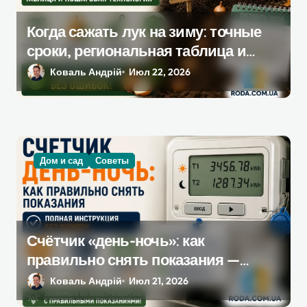
я
Когда сажать лук на зиму: точные
м
сроки, региональная таблица и
пошаговая инструкция
Коваль Андрій
Июл 22, 2026
Дом и сад
Советы
Счётчик «день-ночь»: как
правильно снять показания —
полная инструкция без ошибок
Коваль Андрій
Июл 21, 2026