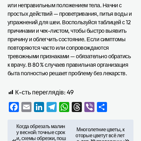
или неправильным положением тела. Начни с
простых действий — проветривания, питья воды и
упражнений для шеи. Воспользуйся таблицей с 12
причинами и чек-листом, чтобы быстро выявить
причину и облегчить состояние. Если симптомы
повторяются часто или сопровождаются
тревожными признаками — обязательно обратись
к врачу. В 80 % случаев правильная организация
быта полностью решает проблему без лекарств.
К-сть переглядів:
49
Facebook
Email
LinkedIn
Telegram
WhatsApp
Threads
Viber
Отправ
Н
Когда обрезать малин
Многолетние цветы, к
у весной: точные срок
а
оторые цветут всё лет
и, схемы обрезки, пош