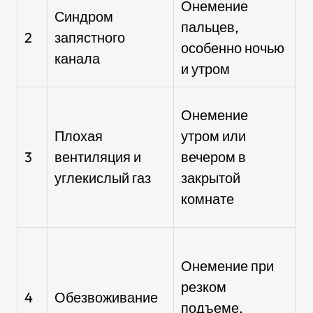
Онемение
Синдром
Т
пальцев,
2
запястного
(
особенно ночью
канала
п
и утром
О
Онемение
Плохая
утром или
с
3
вентиляция и
вечером в
у
углекислый газ
закрытой
ч
комнате
м
В
Онемение при
4
резком
—
4
Обезвоживание
подъеме,
н