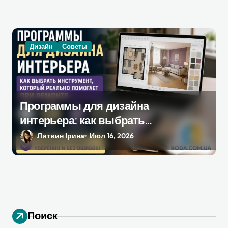
Дизайн
Советы
Программы для дизайна
интерьера: как выбрать
инструмент, который
Литвин Ірина
Июл 16, 2026
действительно поможет при
ремонте
Поиск