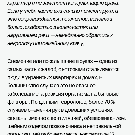
характер и не заменяет консультацию врача.
Если у тебя часто или сильно немеют руки, и
это сопровождается тошнотой, головной
болью, слабостью в конечностях или
нарушением речи — немедленно обратись к
неврологу или семейному врачу.
Онемение или покалывание в руках — одна из
самых частых жалоб, с которыми сталкиваются
люди в украинских квартирах и домах. В
большинстве случаев это не опасное
заболевание, а реакция организма на бытовые
факторы. По данным неврологов, более 70 %
случаев онемения рук в домашних условиях
связаны именно с вентиляцией, обезвоживанием,
шейным отделом позвоночника и неправильной
организацией рабочего места. Рассмотрим 12