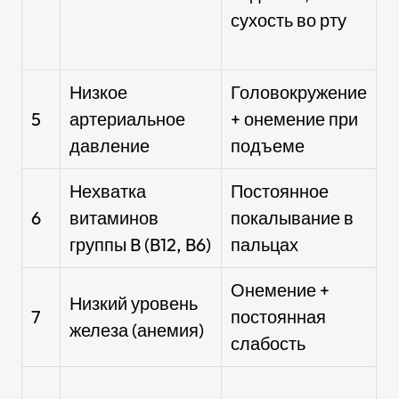
сухость во рту
ч
м
Низкое
Головокружение
И
5
артериальное
+ онемение при
д
давление
подъеме
с
Нехватка
Постоянное
С
6
витаминов
покалывание в
к
группы B (B12, B6)
пальцах
Онемение +
Б
Низкий уровень
7
постоянная
к
железа (анемия)
слабость
у