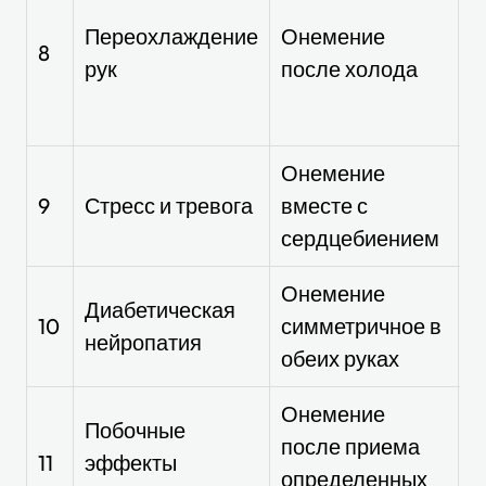
Переохлаждение
Онемение
8
рук
после холода
Онемение
Д
9
Стресс и тревога
вместе с
т
сердцебиением
Онемение
П
Диабетическая
10
симметричное в
у
нейропатия
обеих руках
с
Онемение
П
Побочные
после приема
с
11
эффекты
определенных
п