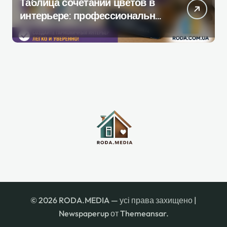
Таблица сочетаний цветов в
интерьере: профессиональное
руководство по созданию
гармоничной палитры
© 2026 RODA.MEDIA — усі права захищено
|
Newspaperup
от
Themeansar
.