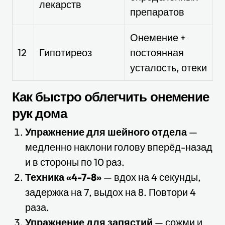
лекарств
препаратов
э
Онемение +
П
12
Гипотиреоз
постоянная
а
усталость, отеки
Как быстро облегчить онемение
рук дома
Упражнение для шейного отдела
—
медленно наклони голову вперёд-назад
и в стороны по 10 раз.
Техника «4-7-8»
— вдох на 4 секунды,
задержка на 7, выдох на 8. Повтори 4
раза.
Упражнение для запястий
— сожми и