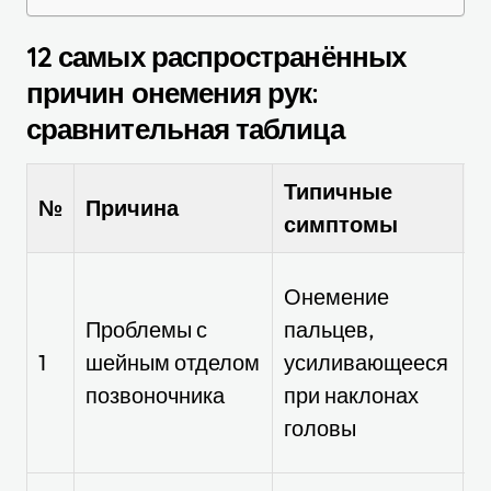
12 самых распространённых
причин онемения рук:
сравнительная таблица
Типичные
П
№
Причина
симптомы
т
М
Онемение
п
Проблемы с
пальцев,
г
1
шейным отделом
усиливающееся
с
позвоночника
при наклонах
о
головы
у