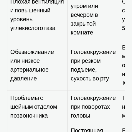
Плохая вентиляция
Отк
утром или
и повышенный
сам
вечером в
уровень
улу
закрытой
углекислого газа
5–1
комнате
Вы
Обезвоживание
Головокружение
мл 
или низкое
при резком
обл
артериальное
подъеме,
нас
давление
сухость во рту
10–
Проблемы с
Головокружение
Тес
шейным отделом
при поворотах
нап
позвоночника
головы
мы
Постоянная
Бле