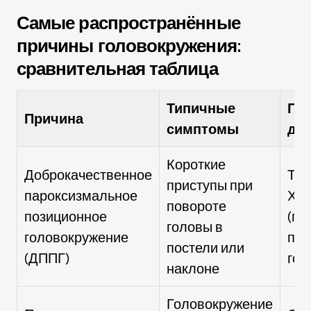
Самые распространённые
причины головокружения:
сравнительная таблица
Типичные
Пр
Причина
симптомы
до
Короткие
Доброкачественное
Тес
приступы при
пароксизмальное
Хол
повороте
позиционное
(го
головы в
головокружение
при
постели или
(ДППГ)
гол
наклоне
Головокружение