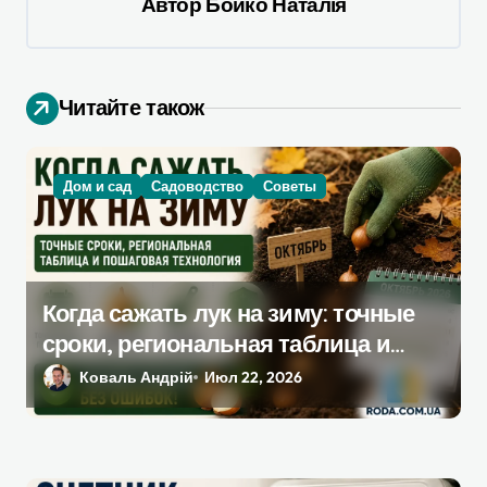
я
Автор
Бойко Наталія
п
о
Читайте також
з
а
п
Дом и сад
Садоводство
Советы
и
с
я
Когда сажать лук на зиму: точные
м
сроки, региональная таблица и
пошаговая инструкция
Коваль Андрій
Июл 22, 2026