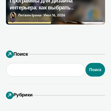
Программы для дизайна
интерьера: как выбрать
инструмент, который
Литвин Ірина
Июл 16, 2026
действительно поможет при
ремонте
Поиск
Поиск
Рубрики