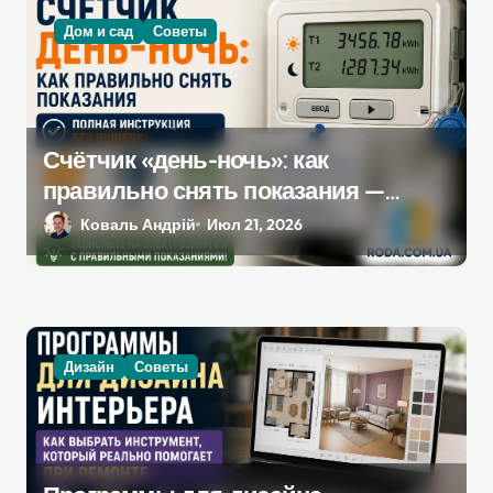
Дом и сад
Советы
Счётчик «день-ночь»: как
правильно снять показания —
полная инструкция без ошибок
Коваль Андрій
Июл 21, 2026
Дизайн
Советы