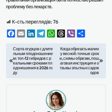
проблему без лекарств.
К-сть переглядів:
76
Facebook
Email
LinkedIn
Telegram
WhatsApp
Threads
Viber
Отправ
Н
Сорта огурцов с длите
Когда обрезать малин
льным плодоношение
у весной: точные срок
а
м: топ-12 гибридов с р
и, схемы обрезки, пош
в
еальными сроками пл
аговая инструкция и о
одоношения в 2026 го
тзывы опытных садов
и
ду
одов
г
а
ц
и