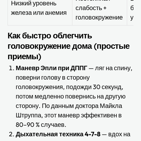
Низкий уровень
слабость +
быс
железа или анемия
головокружение
уто
Как быстро облегчить
головокружение дома (простые
приемы)
Маневр Эпли при ДППГ
— ляг на спину,
поверни голову в сторону
головокружения, подожди 30 секунд,
потом медленно повернись на другую
сторону. По данным доктора Майкла
Штруппа, этот маневр эффективен в
80–90 % случаев.
Дыхательная техника 4-7-8
— вдох на