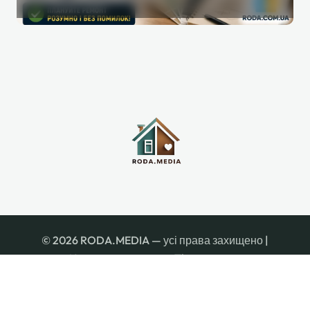
інструмент, який реально
допомагає під час ремонту
© 2026 RODA.MEDIA — усі права захищено
|
Newspaperup
автор:
Themeansar
.
Про нас
Контакти
Редакція
Редакційна політика
Політика конфіденційності
Правила користування