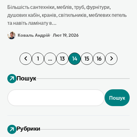
при ремонті
Більшість сантехніки, меблів, труб, фурнітури,
душових кабін, кранів, світильників, меблевих петель
та навіть ламінату в...
Коваль Андрій
Лют 19, 2026
П
1
…
13
14
15
16
а
г
Пошук
і
н
Пошук
а
ц
і
Рубрики