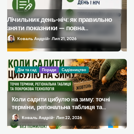
Які аксесуари потрібно докупити
до базової комплектації iPhone
Савчук Олена
Лип 17, 2026
Дім та сад
Поради
Садівництво
Коли садити цибулю на зиму: точні
терміни, регіональна таблиця та
покрокова технологія
Коваль Андрій
Лип 22, 2026