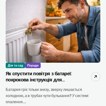
Дім та сад
Поради
Як спустити повітря з батареї:
покрокова інструкція для
квартири та будинку
Батарея гріє тільки знизу, зверху лишається
холодною, а в трубах чути булькання? У системі
опалення...