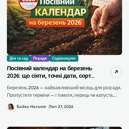
Дім та сад
Поради
Садівництво
Посівний календар на березень
2026: що сіяти, точні дати, сорти
та повний гайд по регіонах
Березень 2026 — найважливіший місяць для розсади.
України
Пропустите терміни — і томати, перець чи капуста...
Бойко Наталія
Лют 27, 2026