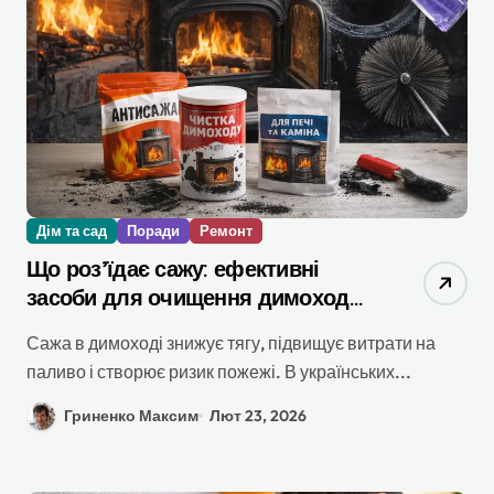
Дім та сад
Поради
Ремонт
Що роз’їдає сажу: ефективні
засоби для очищення димоходу,
печі та каміна 2026
Сажа в димоході знижує тягу, підвищує витрати на
паливо і створює ризик пожежі. В українських...
Гриненко Максим
Лют 23, 2026