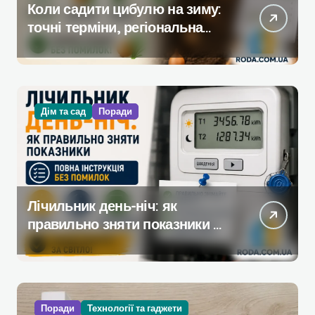
Коли садити цибулю на зиму:
точні терміни, регіональна
таблиця та покрокова
технологія
Дім та сад
Поради
Лічильник день-ніч: як
правильно зняти показники —
повна інструкція без помилок
Поради
Технології та гаджети