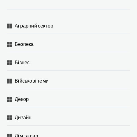
я
з
а
Аграрний сектор
п
и
Безпека
с
і
Бізнес
в
Військові теми
Декор
Дизайн
Дім та сад