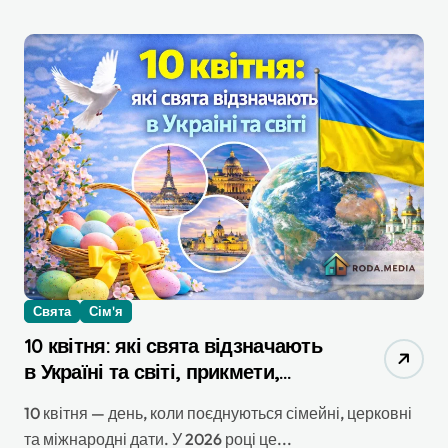
Свята
Сім'я
10 квітня: які свята відзначають
в Україні та світі, прикмети,
іменини та як провести цей день
10 квітня — день, коли поєднуються сімейні, церковні
з користю
та міжнародні дати. У 2026 році це...