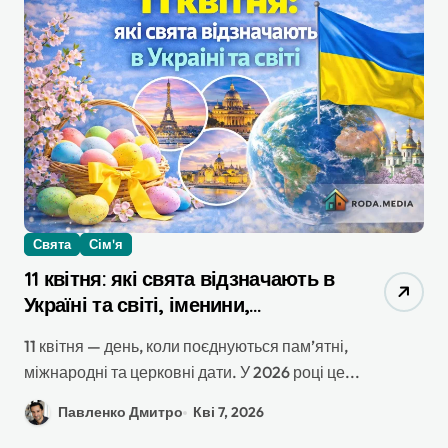
Свята
Сім'я
11 квітня: які свята відзначають в
Україні та світі, іменини,
прикмети та як провести цей
11 квітня — день, коли поєднуються пам’ятні,
день з користю
міжнародні та церковні дати. У 2026 році це...
Павленко Дмитро
Кві 7, 2026