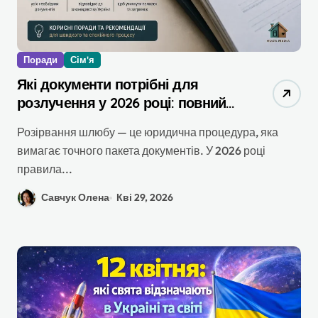
Поради
Сім'я
Які документи потрібні для
розлучення у 2026 році: повний
актуальний перелік, покроковий
Розірвання шлюбу — це юридична процедура, яка
алгоритм дій
вимагає точного пакета документів. У 2026 році
правила...
Савчук Олена
Кві 29, 2026