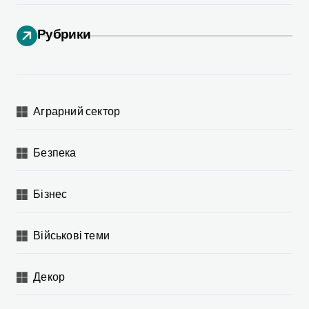
ц
і
Рубрики
я
з
а
Аграрний сектор
п
и
Безпека
с
і
Бізнес
в
Військові теми
Декор