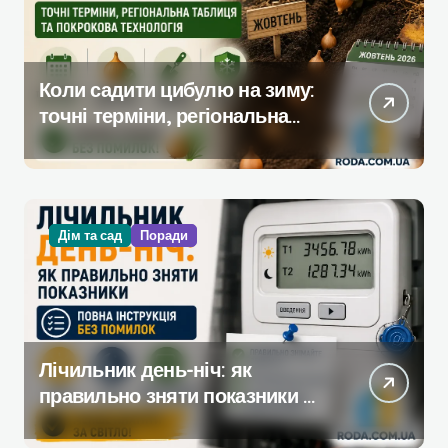
Коли садити цибулю на зиму:
точні терміни, регіональна
таблиця та покрокова
технологія
Дім та сад
Поради
Лічильник день-ніч: як
правильно зняти показники —
повна інструкція без помилок