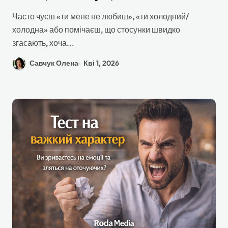
ти вмієш будувати теплі та міцні
Часто чуєш «ти мене не любиш», «ти холодний/
стосунки
холодна» або помічаєш, що стосунки швидко
згасають, хоча...
Савчук Олена
Кві 1, 2026