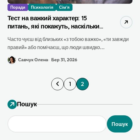
Поради
Психологія
Сім'я
Тест на важкий характер: 15
питань, які покажуть, наскільки
складно з тобою жити
Часто чуєш від близьких «з тобою важко», «ти завжди
правий» або помічаєш, що люди швидко...
Савчук Олена
Бер 31, 2026
П
1
2
а
г
Пошук
і
н
Пошук
а