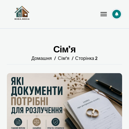
Перейти
до
вмісту
Сім’я
Домашня
Сім’я
Сторінка 2