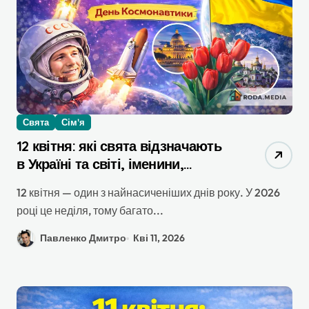
Свята
Сім'я
12 квітня: які свята відзначають
в Україні та світі, іменини,
прикмети
12 квітня — один з найнасиченіших днів року. У 2026
році це неділя, тому багато...
Павленко Дмитро
Кві 11, 2026