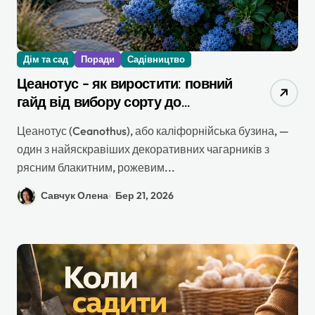
Дім та сад
Поради
Садівництво
Цеанотус – як виростити: повний
гайд від вибору сорту до
зимового укриття
Цеанотус (Ceanothus), або каліфорнійська бузина, —
один з найяскравіших декоративних чагарників з
рясним блакитним, рожевим...
Савчук Олена
Бер 21, 2026