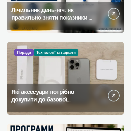
Лічильник день-ніч: як
правильно зняти показники —
повна інструкція без помилок
Поради
Технології та гаджети
Які аксесуари потрібно
докупити до базової
комплектації iPhone