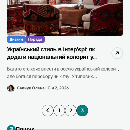
Дизайн
Поради
Український стиль в інтер’єрі: як
додати національний колорит у
типову квартиру
Багато хто хоче внести в оселю український колорит,
але боїться перебору чи кітчу. У типових...
Савчук Олена
Січ 2, 2026
П
1
2
3
а
г
Пошук