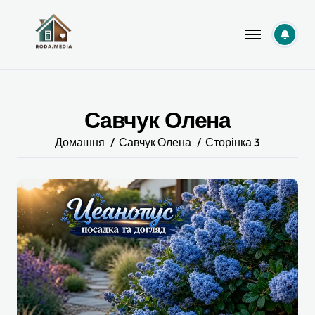
Перейти
до
вмісту
Савчук Олена
Домашня
Савчук Олена
Сторінка 3